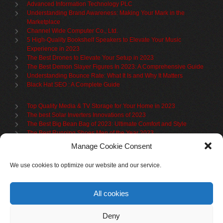
Advanced Information Technology PLC
Understanding Brand Awareness: Making Your Mark in the
Marketplace
Channel Wide Computer Co., Ltd.
5 High-Quality Bookshelf Speakers to Elevate Your Music
Experience in 2023
The Best Drones to Elevate Your Setup in 2023
The Best Demon Slayer Figures In 2023: A Comprehensive Guide
Understanding Bounce Rate: What It Is and Why It Matters
Black Hat SEO : A Complete Guide
Top Quality Media & TV Storage for Your Home in 2023
The best Solar Inverters Innovations of 2023
The Best Big Bean Bag of 2023: Ultimate Comfort and Style
The Best Running Shoes Men of the Year 2023
The Best Cycling Jersey For 2023
Manage Cookie Consent
The Benefits of Using Filing Cabinets for File Organization
Organize in Elegance: Uncover the Top Teak Wardrobes for 2023
We use cookies to optimize our website and our service.
Upgrade Your Living Space with the Best Bookcases
What is Branded Content
All cookies
Deny
Partner links
Cookie policy