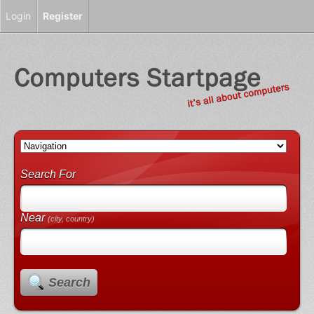
Login
Register
Search For
Near
(city, country)
Search