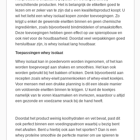
verschillende producten. Het is belangrijk de etiketten goed te
lezen om er zeker van te zijn dat u een kwaliteitsproduct koopt. U
wil het liefst een whey isolaat kopen zonder toevoegingen. Zo
krijgt u enkel de gewenste eiwitten binnen en geen chemische
ingrediënten, zoals bijvoorbeeld bindmiddelen of smaakstoffen.
Deze toevoegingen hebben geen effect op uw spieropbouw en
ook niet voor de houdbaarheid. Doordat veel verpakkingen goed
hersluitbaar zijn, is whey isolaat lang houdbaar.
Toepassingen whey isolaat
Whey isolaat kan in poedervorm worden ingenomen, of het kan
worden toegevoegd aan shakes en smoothies. Het kan ook
worden gebruikt bij het bakken of koken. Denk bijvoorbeeld aan
recepten zoals whey-eiwit pannenkoeken of whey-eiwit koekjes.
Voor mensen met een drukke planning is dit een ideale manier
om voldoende eiwitten binnen te krijgen. U kunt de koekjes
namelijk van te voren klaarmaken en invriezen, waardoor u altijd
een gezonde en voedzame snack bij de hand heeft.
Doordat het product weinig koolhydraten en vet bevat, past dit
ook perfect binnen een voedingspatroon waarbij u bezig bent
met afvallen. Bent u hierbij ook aan het sporten? Dan is een
whey proteïne smoothie de perfecte manier om uw spieren te