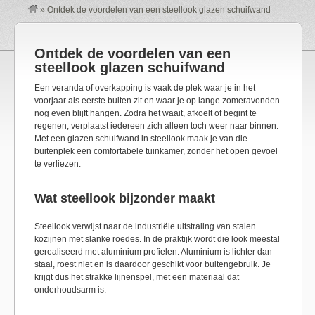
»
Ontdek de voordelen van een steellook glazen schuifwand
Ontdek de voordelen van een
steellook glazen schuifwand
Een veranda of overkapping is vaak de plek waar je in het
voorjaar als eerste buiten zit en waar je op lange zomeravonden
nog even blijft hangen. Zodra het waait, afkoelt of begint te
regenen, verplaatst iedereen zich alleen toch weer naar binnen.
Met een glazen schuifwand in steellook maak je van die
buitenplek een comfortabele tuinkamer, zonder het open gevoel
te verliezen.
Wat steellook bijzonder maakt
Steellook verwijst naar de industriële uitstraling van stalen
kozijnen met slanke roedes. In de praktijk wordt die look meestal
gerealiseerd met aluminium profielen. Aluminium is lichter dan
staal, roest niet en is daardoor geschikt voor buitengebruik. Je
krijgt dus het strakke lijnenspel, met een materiaal dat
onderhoudsarm is.