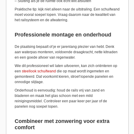
– Sluiting als je de ruimte ook echt wilt afsluiten
Praktische tip: kijk niet alleen naar de uitstraling. Een schuifwand
moet vooral soepel lopen. Vraag daarom naar de kwaliteit van
het railsysteem en de afwatering.
Professionele montage en onderhoud
De plaatsing bepaalt of je er jarenlang plezier van hebt. Denk
aan waterpas monteren, voldoende draagkracht, nette kitnaden
en een goede afvoer van regenwater.
Wie dit professioneel wil laten uitvoeren, kan zich oriënteren op
een
steellook schuifwand
die op maat wordt ingemeten en
gemonteerd. Dat voorkomt kieren, stroef lopende panelen en
onnodige slijtage.
Onderhoud is eenvoudig: houd de rails vrij van zand en
bladeren en maak het glas schoon met een mild
reinigingsmiddel. Controleer een paar keer per jaar of de
panelen nog soepel lopen.
Combineer met zonwering voor extra
comfort