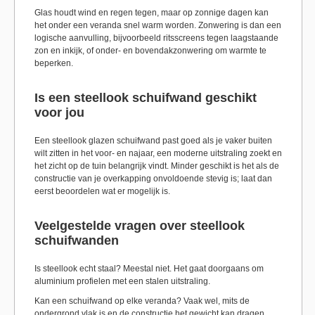
Glas houdt wind en regen tegen, maar op zonnige dagen kan
het onder een veranda snel warm worden. Zonwering is dan een
logische aanvulling, bijvoorbeeld ritsscreens tegen laagstaande
zon en inkijk, of onder- en bovendakzonwering om warmte te
beperken.
Is een steellook schuifwand geschikt
voor jou
Een steellook glazen schuifwand past goed als je vaker buiten
wilt zitten in het voor- en najaar, een moderne uitstraling zoekt en
het zicht op de tuin belangrijk vindt. Minder geschikt is het als de
constructie van je overkapping onvoldoende stevig is; laat dan
eerst beoordelen wat er mogelijk is.
Veelgestelde vragen over steellook
schuifwanden
Is steellook echt staal? Meestal niet. Het gaat doorgaans om
aluminium profielen met een stalen uitstraling.
Kan een schuifwand op elke veranda? Vaak wel, mits de
ondergrond vlak is en de constructie het gewicht kan dragen.