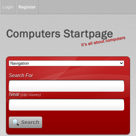
Login
Register
Search For
Near
(city, country)
Search