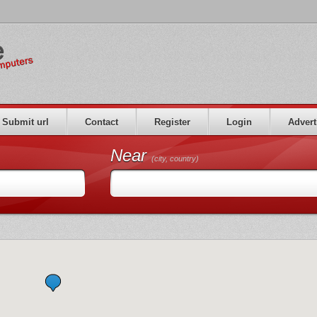
Submit url
Contact
Register
Login
Advert
Near
(city, country)