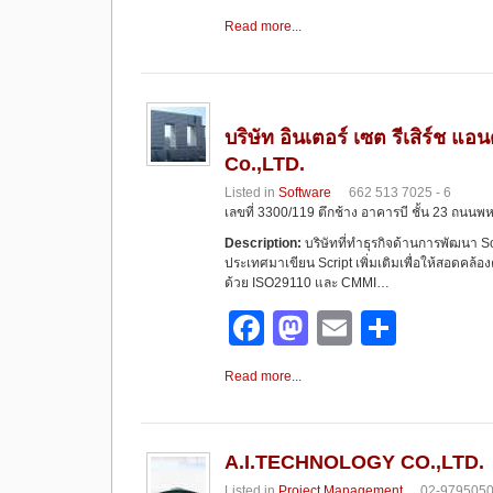
a
a
m
h
Read more...
c
st
ail
ar
e
o
e
b
d
บริษัท อินเตอร์ เซต รีเสิร์ช แ
o
o
Co.,LTD.
o
n
Listed in
Software
662 513 7025 - 6
เลขที่ 3300/119 ตึกช้าง อาคารบี ชั้น 23 ถน
k
Description:
บริษัทที่ทำธุรกิจด้านการพัฒนา 
ประเทศมาเขียน Script เพิ่มเติมเพื่อให้สอด
ด้วย ISO29110 และ CMMI…
F
M
E
S
a
a
m
h
Read more...
c
st
ail
ar
e
o
e
b
d
A.I.TECHNOLOGY CO.,LTD.
Listed in
Project Management
02-979505