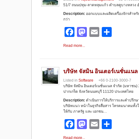
o
o
51/7 ถนนปทุม-ลาดหลุมแก้ว ตำบลคูบางหลวง อำ
o
n
Description:
ออกแบบและผลิตเครื่องจักรสำหรับอ
กว่า
k
F
M
E
S
a
a
m
h
Read more...
c
st
ail
ar
e
o
e
b
d
บริษัท จัสมิน อินเตอร์เนชั่นแน
o
o
Listed in
Software
+66 0-2100-3000-7
บริษัท จัสมิน อินเตอร์เนชั่นแนล จำกัด (มหาชน
o
n
ปากเกร็ด จังหวัดนนทบุรี 11120 ประเทศไทย
k
Description:
ดำเนินการให้บริการและคำปรึกษา 
บริษัทแนว หน้าในธุรกิจสื่อสาร โทรคมนาคมทั้ง
ให้กับ ภาครัฐ และ เอกชน…
F
M
E
S
a
a
m
h
Read more...