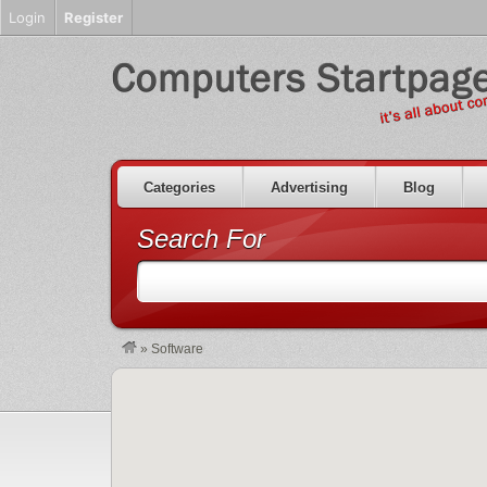
Login
Register
Categories
Advertising
Blog
Search For
»
Software