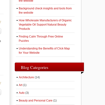
the website
Background check insights and tools from
the website
How Wholesale Manufacturers of Organic
Vegetable Oil Support Natural Beauty
Products
Finding Calm Through Free Online
Puzzles
อ
Understanding the Benefits of Click Map
for Your Website
Blog Categories
Architecture
(14)
Art
(1)
Auto
(3)
Beauty and Personal Care
(1)