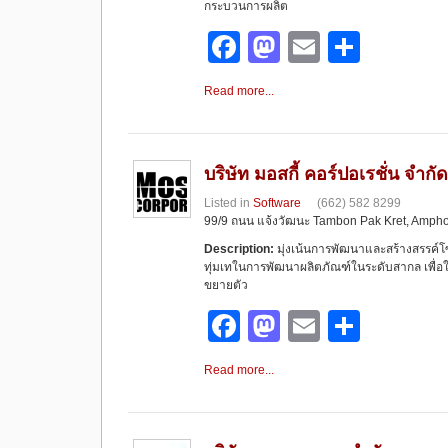
k
กระบวนการผลิต
F
M
E
S
a
a
m
h
Read more...
c
st
ail
ar
e
o
e
b
d
บริษัท มอสกี้ คอร์ปอเรชั่น จำกัด
o
o
Listed in
Software
(662) 582 8299
99/9 ถนน แจ้งวัฒนะ Tambon Pak Kret, Ampho
o
n
Description:
มุ่งเน้นการพัฒนาและสร้างสรรค์โ
k
ทุ่มเทในการพัฒนาผลิตภัณฑ์ในระดับสากล เพื่อให
ขยายตัว
F
M
E
S
a
a
m
h
Read more...
c
st
ail
ar
e
o
e