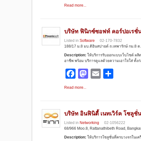
a
a
m
h
Read more...
c
st
ail
ar
e
o
e
b
d
บริษัท ฟินิกซ์ซอฟท์ คอร์ปอเรชั่
o
o
Listed in
Software
02-170-7832
188/17 ม.8 มบ.ดิอินสปายด์ ถ.เทพารักษ์ กม.8 ต
o
n
Description:
ให้บริการรับออกแบบเว็บไซต์ ผลิต
k
อาชีพ พร้อม บริการดูแลด้วยความเอาใจใส่ ทั้
F
M
E
S
a
a
m
h
Read more...
c
st
ail
ar
e
o
e
b
d
บริษัท อินฟินิตี้ เนทเวิร์ค โซลูชั
o
o
Listed in
Networking
02-1056222
68/966 Moo.8, Rattanathibeth Road, Bangka
o
n
Description:
ให้บริการโซลูชั่นที่ครบวงจรในเค