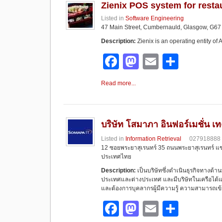
e
o
e
Zienix POS system for resta
b
d
Listed in
Software Engineering
47 Main Street, Cumbernauld, Glasgow, G67
o
o
Description:
Zienix is an operating entity o
o
n
F
M
E
S
k
a
a
m
h
Read more...
c
st
ail
ar
e
o
e
b
d
บริษัท โสมาภา อินฟอร์เมชั่น 
o
o
Listed in
Information Retrieval
027918888
12 ซอยพระยาสุเรนทร์ 35 ถนนพระยาสุเรนทร์ 
o
n
ประเทศไทย
k
Description:
เป็นบริษัทซึ่งดำเนินธุรกิจทางด
ประเทศและต่างประเทศ และมีบริษัทในเครือได้แ
และต้องการบุคลากรผู้มีความรู้ ความสามารถเ
F
M
E
S