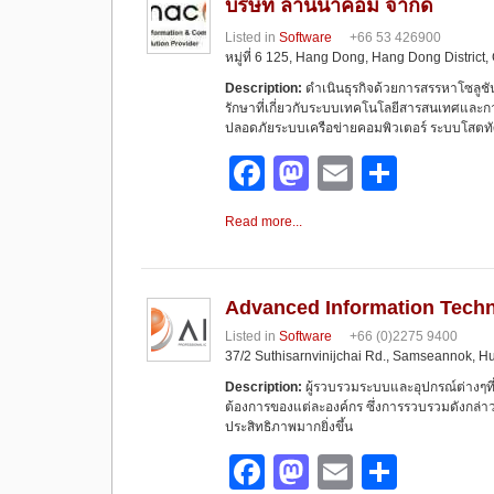
b
d
บริษัท ลานนาคอม จำกัด
o
o
Listed in
Software
+66 53 426900
หมู่ที่ 6 125, Hang Dong, Hang Dong District
o
n
Description:
ดำเนินธุรกิจด้วยการสรรหาโซลูช
k
รักษาที่เกี่ยวกับระบบเทคโนโลยีสารสนเทศและก
ปลอดภัยระบบเครือข่ายคอมพิวเตอร์ ระบบโสตท
F
M
E
S
a
a
m
h
Read more...
c
st
ail
ar
e
o
e
b
d
Advanced Information Tech
Listed in
Software
+66 (0)2275 9400
o
o
37/2 Suthisarnvinijchai Rd., Samseannok, 
o
n
Description:
ผู้รวบรวมระบบและอุปกรณ์ต่างๆที
ต้องการของแต่ละองค์กร ซึ่งการรวบรวมดังกล่าว เ
k
ประสิทธิภาพมากยิ่งขึ้น
F
M
E
S