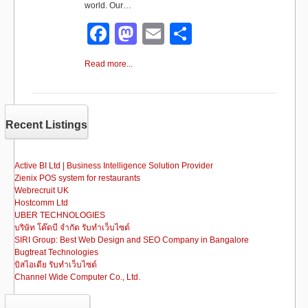
world. Our…
F
M
E
S
a
a
m
h
Read more...
c
st
ail
ar
e
o
e
b
d
Recent Listings
o
o
o
n
Active BI Ltd | Business Intelligence Solution Provider
Zienix POS system for restaurants
k
Webrecruit UK
Hostcomm Ltd
UBER TECHNOLOGIES
บริษัท โค๊ดบี จำกัด รับทำเว็บไซต์
SIRI Group: Best Web Design and SEO Company in Bangalore
Bugtreat Technologies
บิสไอเดีย รับทําเว็บไซต์
Channel Wide Computer Co., Ltd.