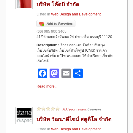
o
o
บริษัท โค๊ดบี จำกัด
o
n
Listed in
Web Design and Development
k
Add to Favorites
(66) 085 900 3405
41/94 ซอยแจ้งวัฒนะ 24 ปากเกร็ด นนทบุรี 11120
Description:
บริการ ออกแบบจัดทำ ปรับปรุง
เว็บไซต์บริษัท เว็บไซต์สำเร็จรูป (CMS) ร้านค้า
ออนไลน์ เพิ่ม แก้ไข ตรวจสอบ ให้คำปรึกษาเกี่ยวกับ
เว็บไซต์
F
M
E
S
a
a
m
h
Read more...
c
st
ail
ar
e
o
e
b
d
Add your review
, 0 reviews
o
o
บริษัท วัฒนาดีไซน์ สตูดิโอ จำกัด
o
n
Listed in
Web Design and Development