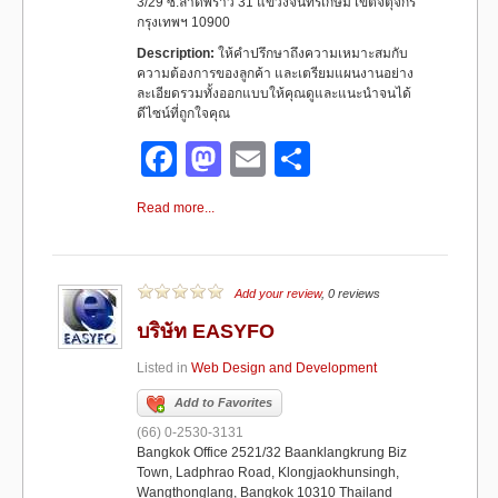
3/29 ซ.ลาดพร้าว 31 แขวงจันทรเกษม เขตจตุจักร
กรุงเทพฯ 10900
Description:
ให้คำปรึกษาถึงความเหมาะสมกับ
ความต้องการของลูกค้า และเตรียมแผนงานอย่าง
ละเอียดรวมทั้งออกแบบให้คุณดูและแนะนำจนได้
ดีไซน์ที่ถูกใจคุณ
F
M
E
S
a
a
m
h
Read more...
c
st
ail
ar
e
o
e
b
d
Add your review
, 0 reviews
o
o
บริษัท EASYFO
o
n
Listed in
Web Design and Development
k
Add to Favorites
(66) 0-2530-3131
Bangkok Office 2521/32 Baanklangkrung Biz
Town, Ladphrao Road, Klongjaokhunsingh,
Wangthonglang, Bangkok 10310 Thailand