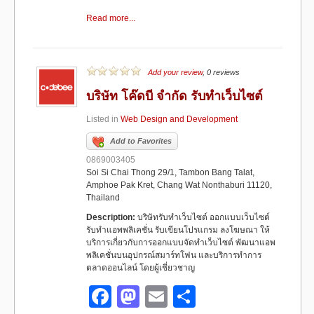
a
a
m
h
Read more...
c
st
ail
ar
e
o
e
b
d
Add your review
, 0 reviews
o
o
บริษัท โค๊ดบี จำกัด รับทำเว็บไซต์
o
n
Listed in
Web Design and Development
k
Add to Favorites
0869003405
Soi Si Chai Thong 29/1, Tambon Bang Talat,
Amphoe Pak Kret, Chang Wat Nonthaburi 11120,
Thailand
Description:
บริษัทรับทำเว็บไซต์ ออกแบบเว็บไซต์
รับทำแอพพลิเคชั่น รับเขียนโปรแกรม ลงโฆษณา ให้
บริการเกี่ยวกับการออกแบบจัดทำเว็บไซต์ พัฒนาแอพ
พลิเคชั่นบนอุปกรณ์สมาร์ทโฟน และบริการทำการ
ตลาดออนไลน์ โดยผู้เชี่ยวชาญ
F
M
E
S