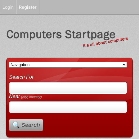
Login
Register
Search For
Near
(city, country)
Search