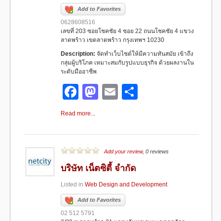
k
Add to Favorites
0628608516
เลขที่ 203 ซอยโชคชัย 4 ซอย 22 ถนนโชคชัย 4 แขวง
ลาดพร้าว เขตลาดพร้าว กรุงเทพฯ 10230
Description:
จัดทำเว็บไซต์ให้มีความทันสมัย เข้าถึง
กลุ่มผู้บริโภค เหมาะสมกับรูปแบบธุรกิจ ด้วยผลงานใน
ระดับมืออาชีพ
F
M
E
S
a
a
m
h
Read more...
c
st
ail
ar
e
o
e
b
d
Add your review
, 0 reviews
o
o
บริษัท เน็ตซิตี้ จำกัด
o
n
Listed in
Web Design and Development
k
Add to Favorites
02 512 5791