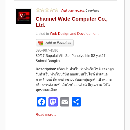
e
o
e
b
d
Add your review
, 0 reviews
Channel Wide Computer Co.,
o
o
Ltd.
o
n
Listed in
Web Design and Development
k
Add to Favorites
095-987-4596
89/27 Supalai Vill, Soi Paholyothin 52 yak27 ,
Saimai Bangkok
Description:
บริษัทรับทำเว็บ รับทำเว็บไซต์ ราคาถูก
รับทำเว็บ ทำเว็บบริษัท ออกแบบเว็บไซต์ นำเสนอ
ภาพลักษณ์ ที่แตกต่างตอบสนองกลุ่มลูกค้าเป้าหมาย
สร้างสรรค์งานทำเว็บไซต์ ออนไลน์ มีคุณภาพ ใส่ใจ
ทุกรายละเอียด
F
M
E
S
a
a
m
h
Read more...
c
st
ail
ar
e
o
e