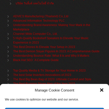
บริษัท วันลิ้งค์ เทคโนโลยี่ จำกัด
ADVICS Manufacturing (Thailand) Co.,Ltd
Advanced Information Technology PLC
Understanding Brand Awareness: Making Your Mark in the
Marketplace
Channel Wide Computer Co., Ltd.
5 High-Quality Bookshelf Speakers to Elevate Your Music
Experience in 2023
The Best Drones to Elevate Your Setup in 2023
The Best Demon Slayer Figures In 2023: A Comprehensive Guide
Understanding Bounce Rate: What It Is and Why It Matters
Black Hat SEO : A Complete Guide
Top Quality Media & TV Storage for Your Home in 2023
The best Solar Inverters Innovations of 2023
The Best Big Bean Bag of 2023: Ultimate Comfort and Style
The Best Running Shoes Men of the Year 2023
The Best Cycling Jersey For 2023
Manage Cookie Consent
The Benefits of Using Filing Cabinets for File Organization
Organize in Elegance: Uncover the Top Teak Wardrobes for 2023
We use cookies to optimize our website and our service.
Upgrade Your Living Space with the Best Bookcases
What is Branded Content