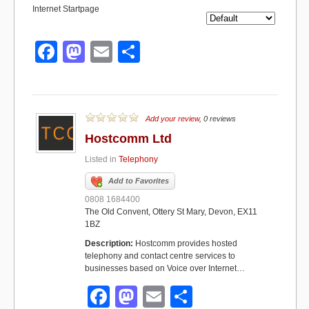
Internet Startpage
F
M
E
S
a
a
m
h
c
st
ail
ar
e
o
e
Add your review
, 0 reviews
b
d
Hostcomm Ltd
o
o
Listed in
Telephony
o
n
Add to Favorites
k
0808 1684400
The Old Convent, Ottery St Mary, Devon, EX11
1BZ
Description:
Hostcomm provides hosted
telephony and contact centre services to
businesses based on Voice over Internet…
F
M
E
S