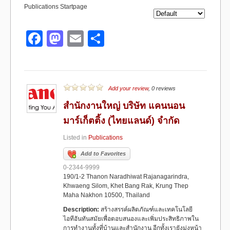
Publications Startpage
F
M
E
S
a
a
m
h
c
st
ail
ar
e
o
e
Add your review
, 0 reviews
b
d
สำนักงานใหญ่ บริษัท แคนนอน
o
o
มาร์เก็ตติ้ง (ไทยแลนด์) จำกัด
o
n
Listed in
Publications
k
Add to Favorites
0-2344-9999
190/1-2 Thanon Naradhiwat Rajanagarindra,
Khwaeng Silom, Khet Bang Rak, Krung Thep
Maha Nakhon 10500, Thailand
Description:
สร้างสรรค์ผลิตภัณฑ์และเทคโนโลยี
ไอทีอันทันสมัยเพื่อตอบสนองและเพิ่มประสิทธิภาพใน
การทำงานทั้งที่บ้านและสำนักงาน อีกทั้งเรายังมุ่งหน้า