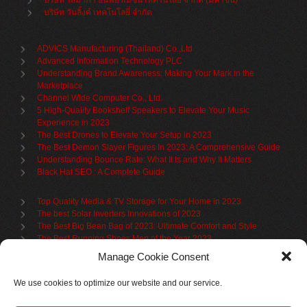
บริษัท โสมาภา อินฟอร์เมชั่น เทคโนโลยี จำกัด (มหาชน)
บริษัท วันลิ้งค์ เทคโนโลยี่ จำกัด
ADVICS Manufacturing (Thailand) Co.,Ltd
Advanced Information Technology PLC
Understanding Brand Awareness: Making Your Mark in the
Marketplace
Channel Wide Computer Co., Ltd.
5 High-Quality Bookshelf Speakers to Elevate Your Music
Experience in 2023
The Best Drones to Elevate Your Setup in 2023
The Best Demon Slayer Figures In 2023: A Comprehensive Guide
Understanding Bounce Rate: What It Is and Why It Matters
Black Hat SEO : A Complete Guide
Top Quality Media & TV Storage for Your Home in 2023
The best Solar Inverters Innovations of 2023
The Best Big Bean Bag of 2023: Ultimate Comfort and Style
The Best Running Shoes Men of the Year 2023
The Best Cycling Jersey For 2023
Manage Cookie Consent
The Benefits of Using Filing Cabinets for File Organization
Organize in Elegance: Uncover the Top Teak Wardrobes for 2023
We use cookies to optimize our website and our service.
Upgrade Your Living Space with the Best Bookcases
What is Branded Content