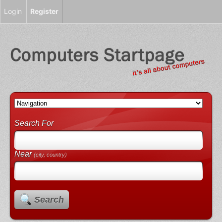
Login
Register
Search For
Near
(city, country)
Search