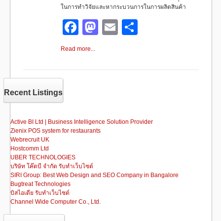
ในการทำวิจัยและหากระบวนการในการผลิตสินค้า
F
M
E
S
a
a
m
h
Read more...
c
st
ail
ar
e
o
e
b
d
Recent Listings
o
o
o
n
Active BI Ltd | Business Intelligence Solution Provider
Zienix POS system for restaurants
k
Webrecruit UK
Hostcomm Ltd
UBER TECHNOLOGIES
บริษัท โค๊ดบี จำกัด รับทำเว็บไซต์
SIRI Group: Best Web Design and SEO Company in Bangalore
Bugtreat Technologies
บิสไอเดีย รับทําเว็บไซต์
Channel Wide Computer Co., Ltd.