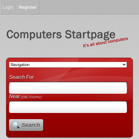
Login
Register
Search For
Near
(city, country)
Search