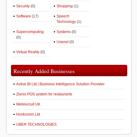
Security
(0)
Shopping
(1)
Software
(17)
Speech
Technology
(1)
Supercomputing
Systems
(0)
(0)
Usenet
(0)
Virtual Reality
(0)
Recently Added Businesses
Active BI Ltd | Business Intelligence Solution Provider
Zienix POS system for restaurants
Webrecruit UK
Hostcomm Ltd
UBER TECHNOLOGIES