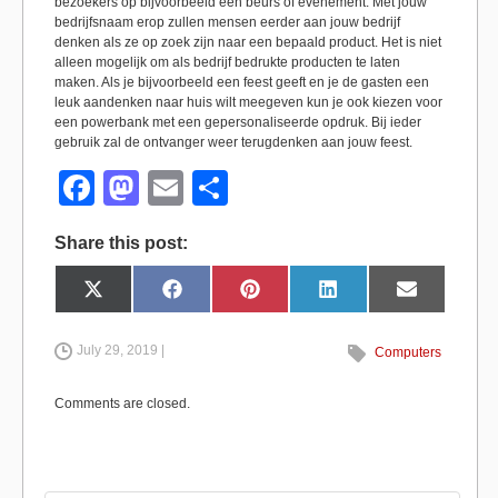
bezoekers op bijvoorbeeld een beurs of evenement. Met jouw
bedrijfsnaam erop zullen mensen eerder aan jouw bedrijf
denken als ze op zoek zijn naar een bepaald product. Het is niet
alleen mogelijk om als bedrijf bedrukte producten te laten
maken. Als je bijvoorbeeld een feest geeft en je de gasten een
leuk aandenken naar huis wilt meegeven kun je ook kiezen voor
een powerbank met een gepersonaliseerde opdruk. Bij ieder
gebruik zal de ontvanger weer terugdenken aan jouw feest.
F
M
E
S
a
a
m
h
Share this post:
c
st
ail
ar
e
o
e
Share
Share
Share
Share
Share
X
F
P
L
E
on
on
on
on
on
(
a
i
i
m
b
d
T
c
n
n
a
w
e
t
k
i
i
b
e
e
l
July 29, 2019 |
Computers
o
o
t
o
r
d
t
o
e
I
e
k
s
n
o
n
r
t
Comments are closed.
)
k