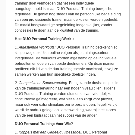
training’ doet vermoeden dat het een individuele
aangelegenheid is, maar DUO Personal Training bewijst het
tegendeel. Je geniet nog steeds van de persoonlijke begeleiding
van een professionele trainer, maar de kosten worden gedeeld.
Dit maakt hoogwaardige begeleiding toegankelijker, zonder
concessies te doen aan de kwaliteit van de training.
Hoe DUO Personal Training Werkt:
1. Afgestemde Workouts:
DUO Personal Training betekent niet
simpelweg dezelfde routine volgen als je trainingspartner.
Integendeel, de workouts worden afgestemd op de individuele
behoeften en doelen van beide deelnemers. Op deze manier
profiteert elk lid van de duo-trainingssessie maximaal, terwijl ze
samen werken aan hun specifieke doelstellingen.
2. Competitie en Samenwerking:
Een gezonde dosis competitie
kan de trainingservaring naar een hoger niveau tillen. Tijdens
DUO Personal Training worden elementen van vriendelijke
concurrentie geïntegreerd, wat niet alleen zorgt voor plezier,
maar ook voor extra stimulans om je best te doen. Tegelijkertijd
wordt de nadruk gelegd op samenwerking, waarbij het succes
van de een bijdraagt aan het succes van de ander.
DUO Personal Training: Voor Wie?
1. Koppels met een Gedeeld Fitnessdoel:
DUO Personal