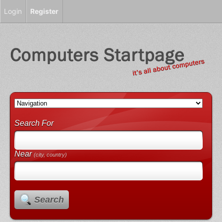
Login
Register
Search For
Near
(city, country)
Search