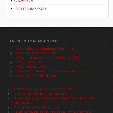
Hostcomm Ltd
UBER TECHNOLOGIES
FREQUENTLY READ ARTICLES
บริษัท จัสมิน อินเตอร์เนชั่นแนล จำกัด (มหาชน)
บริษัท ซีโอแอล จำกัด (มหาชน)
บริษัท คอนซัลแทนท์ ออฟ เทคโนโลยี จำกัด (COT)
บริษัท บิวคอน จำกัด
บริษัท ลานนาคอม จำกัด
บริษัท โสมาภา อินฟอร์เมชั่น เทคโนโลยี จำกัด (มหาชน)
บริษัท วันลิ้งค์ เทคโนโลยี่ จำกัด
ADVICS Manufacturing (Thailand) Co.,Ltd
Advanced Information Technology PLC
Understanding Brand Awareness: Making Your Mark in the
Marketplace
Channel Wide Computer Co., Ltd.
5 High-Quality Bookshelf Speakers to Elevate Your Music