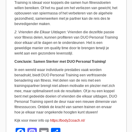
Training is ideaal voor koppels die samen hun fitnessdoelen
willen bereiken. Of het nu gaat om het verliezen van gewicht, het
opbouwen van spiermassa of het verbeteren van de algehele
gezondheid, samenwerken met je partner kan de reis des te
bevredigender maken.
2. Vrienden die Elkaar Uitdagen:
Vrienden die dezelfde passie
voor fitness delen, kunnen profiteren van DUO Personal Training
door elkaar uit te dagen en te ondersteunen. Het is een
geweldige manier om quality time door te brengen terwijl je
werkt aan een gezondere levensstijl.
Conclusie: Samen Sterker met DUO Personal Training!
In een wereld waar individuele prestaties vaak worden
benadrukt, biedt DUO Personal Training een verfrissende
benadering van fitness. Het delen van de reis met een
trainingspartner brengt niet alleen motivatie en plezier met zich
mee, maar optimaliseert ook de resultaten. Of je nu een koppel
bent met gedeelde doelen of vrienden die elkaar uitdagen, DUO
Personal Training opent de deur naar een nieuwe dimensie van
fitnesssucces. Ontdek de kracht van samen trainen en ervaar
hoe je elkaar naar ongekende hoogten kunt stuwen!
Kijk voor meer info op
https://body2coach.nl/