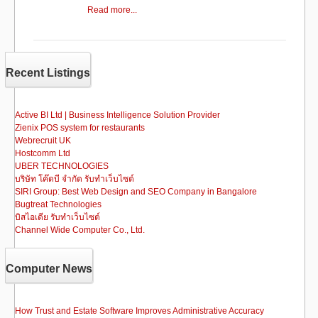
a
a
m
h
Read more...
c
st
ail
ar
e
o
e
b
d
Recent Listings
o
o
o
n
Active BI Ltd | Business Intelligence Solution Provider
Zienix POS system for restaurants
k
Webrecruit UK
Hostcomm Ltd
UBER TECHNOLOGIES
บริษัท โค๊ดบี จำกัด รับทำเว็บไซต์
SIRI Group: Best Web Design and SEO Company in Bangalore
Bugtreat Technologies
บิสไอเดีย รับทําเว็บไซต์
Channel Wide Computer Co., Ltd.
Computer News
How Trust and Estate Software Improves Administrative Accuracy