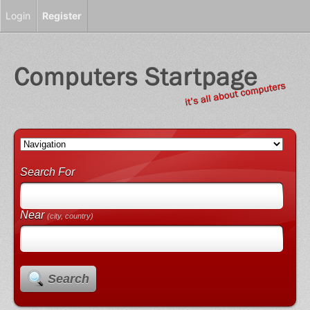
Login
Register
Search For
Near
(city, country)
Search