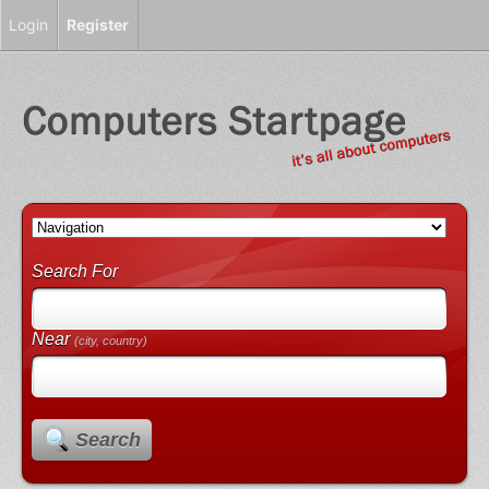
Login
Register
Search For
Near
(city, country)
Search