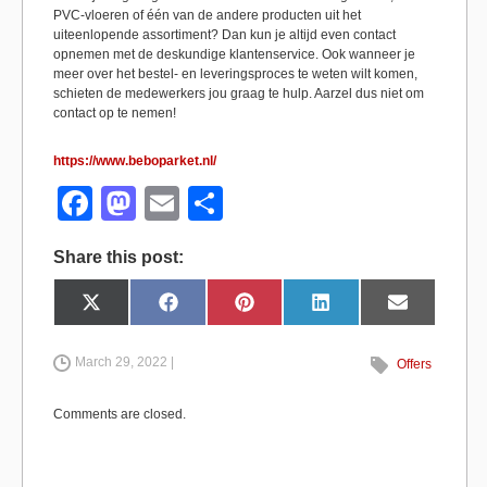
PVC-vloeren of één van de andere producten uit het
uiteenlopende assortiment? Dan kun je altijd even contact
opnemen met de deskundige klantenservice. Ook wanneer je
meer over het bestel- en leveringsproces te weten wilt komen,
schieten de medewerkers jou graag te hulp. Aarzel dus niet om
contact op te nemen!
https://www.beboparket.nl/
F
M
E
S
a
a
m
h
Share this post:
c
st
ail
ar
e
o
e
Share
Share
Share
Share
Share
X
F
P
L
E
on
on
on
on
on
(
a
i
i
m
b
d
T
c
n
n
a
w
e
t
k
i
i
b
e
e
l
March 29, 2022 |
Offers
o
o
t
o
r
d
t
o
e
I
e
k
s
n
o
n
r
t
Comments are closed.
)
k