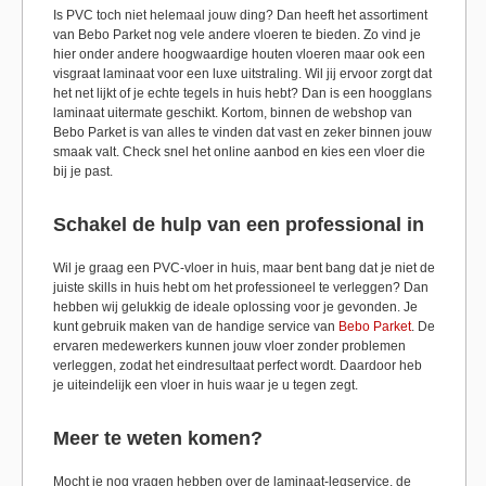
Is PVC toch niet helemaal jouw ding? Dan heeft het assortiment
van Bebo Parket nog vele andere vloeren te bieden. Zo vind je
hier onder andere hoogwaardige houten vloeren maar ook een
visgraat laminaat voor een luxe uitstraling. Wil jij ervoor zorgt dat
het net lijkt of je echte tegels in huis hebt? Dan is een hoogglans
laminaat uitermate geschikt. Kortom, binnen de webshop van
Bebo Parket is van alles te vinden dat vast en zeker binnen jouw
smaak valt. Check snel het online aanbod en kies een vloer die
bij je past.
Schakel de hulp van een professional in
Wil je graag een PVC-vloer in huis, maar bent bang dat je niet de
juiste skills in huis hebt om het professioneel te verleggen? Dan
hebben wij gelukkig de ideale oplossing voor je gevonden. Je
kunt gebruik maken van de handige service van
Bebo Parket
. De
ervaren medewerkers kunnen jouw vloer zonder problemen
verleggen, zodat het eindresultaat perfect wordt. Daardoor heb
je uiteindelijk een vloer in huis waar je u tegen zegt.
Meer te weten komen?
Mocht je nog vragen hebben over de laminaat-legservice, de