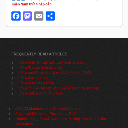
miền Nam thứ 4 hấp dẫn
Facebook
Mastodon
Email
Share
FREQUENTLY READ ARTICLES
บริษัท จัสมิน อินเตอร์เนชั่นแนล จำกัด (มหาชน)
บริษัท ซีโอแอล จำกัด (มหาชน)
บริษัท คอนซัลแทนท์ ออฟ เทคโนโลยี จำกัด (COT)
บริษัท บิวคอน จำกัด
บริษัท ลานนาคอม จำกัด
บริษัท โสมาภา อินฟอร์เมชั่น เทคโนโลยี จำกัด (มหาชน)
บริษัท วันลิ้งค์ เทคโนโลยี่ จำกัด
ADVICS Manufacturing (Thailand) Co.,Ltd
Advanced Information Technology PLC
Understanding Brand Awareness: Making Your Mark in the
Marketplace