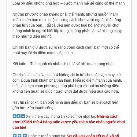
Loại bỏ điều không phù hợp – bước mạnh mẽ để củng cố thế mạnh
Những phương pháp không phải thế mạnh, những nguồn tham
khảo khiến bạn rối trí hoặc những cách chơi vượt ngoài khả năng
phân tích của bạn… tất cả đều nên được loại bỏ. Một người chơi
thông minh là người biết tập trung, không phân tán và không chạy
theo những điều mơ hồ.
Chỉ khi bạn giữ được sự rõ ràng trong cách chơi, bạn mới có thể
phát huy tối đa điểm mạnh của mình.
Kết luận – Thế mạnh cá nhân chính là vũ khí quan trọng nhất
Chơi xổ số miền Nam thứ 4 không chỉ là trò chơi của vận may mà
còn là quá trình khám phá bản thân. Hiểu rõ điểm mạnh của mình,
biết cách lựa chọn phương pháp phù hợp và loại bỏ những điều
không liên quan sẽ giúp người chơi đạt được hiệu quả cao hơn.
Hãy tin rằng: khi bạn biết mình giỏi điều gì, bạn sẽ biết cách tiến
gần hơn đến thành công.
Xem thêm các thông tin xổ số mới nhất tại:
Những cách
chơi XSMN thứ 4 hàng tuần được yêu thích bậc nhất, người chơi
cần biết
Hoặc truy cập ngay tại:
Soi cầu dự đoán kết quả xổ số