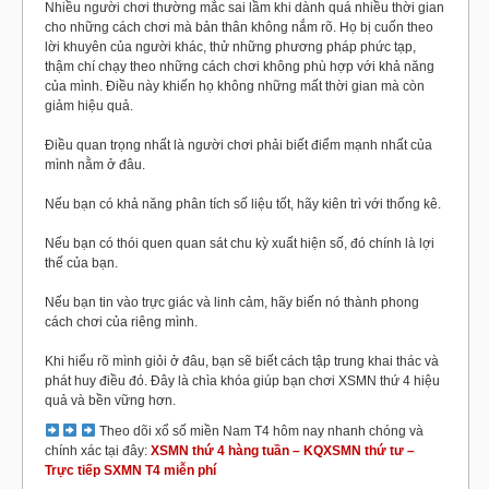
Nhiều người chơi thường mắc sai lầm khi dành quá nhiều thời gian
cho những cách chơi mà bản thân không nắm rõ. Họ bị cuốn theo
lời khuyên của người khác, thử những phương pháp phức tạp,
thậm chí chạy theo những cách chơi không phù hợp với khả năng
của mình. Điều này khiến họ không những mất thời gian mà còn
giảm hiệu quả.
Điều quan trọng nhất là người chơi phải biết điểm mạnh nhất của
mình nằm ở đâu.
Nếu bạn có khả năng phân tích số liệu tốt, hãy kiên trì với thống kê.
Nếu bạn có thói quen quan sát chu kỳ xuất hiện số, đó chính là lợi
thế của bạn.
Nếu bạn tin vào trực giác và linh cảm, hãy biến nó thành phong
cách chơi của riêng mình.
Khi hiểu rõ mình giỏi ở đâu, bạn sẽ biết cách tập trung khai thác và
phát huy điều đó. Đây là chìa khóa giúp bạn chơi XSMN thứ 4 hiệu
quả và bền vững hơn.
Theo dõi xổ số miền Nam T4 hôm nay nhanh chóng và
chính xác tại đây:
XSMN thứ 4 hàng tuần – KQXSMN thứ tư –
Trực tiếp SXMN T4 miễn phí