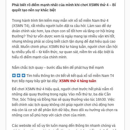
Phải biết rõ điểm mạnh nhất của mình khi chơi XSMN thứ 4 – Bí
quyết tạo nên sự khác biệt
Trong hành trình tìm kiếm may mắn với xổ số miền Nam thứ 4
(XSMN T4), rất nhiều người luôn đặt ra câu hỏi: Làm sao để dự
đoán chính xác hơn, lựa chọn con số tốt hơn và tăng cơ hội trúng
thưởng? Thứ tư vốn được xem là ngày mang lại nhiều vận khí tốt,
nhưng không phải ai cũng biết cách tận dụng để đạt hiệu quả cao
nhất. Muốn chinh phục XSMN thứ tư hàng tuần, người chơi cần hội
tụ nhiều yếu tố – từ kiến thức, sự quan sát, niềm tin và đặc biệt là
hiểu rõ điểm mạnh của chính mình.
Nắm chắc lịch quay – bước đầu tiên để phát huy thế mạnh
Tìm hiểu thông tin chi tiết về kết quả xổ số miền Nam T4
trực tiếp ngay bây giờ tại đây:
XSMN thứ 4 hàng tuần
Để chơi XSMN thứ 4 hiệu quả, người chơi trước hết phải nắm rõ
những đài quay thưởng trong ngày. Vào mỗi thứ tư, ba đài Cần
Thơ, Sóc Trăng và Đồng Nai sẽ quay thưởng vào lúc 16h30. Việc
biết chính xác lịch quay không chỉ giúp người chơi chủ động hơn
mà còn là cơ sở để phân tích dữ liệu, theo dõi xu hướng và chọn ra
những con số phù hợp với cách chơi của mình.
Các website xổ số uy tín luôn mang đến thông tin nhanh chóng và