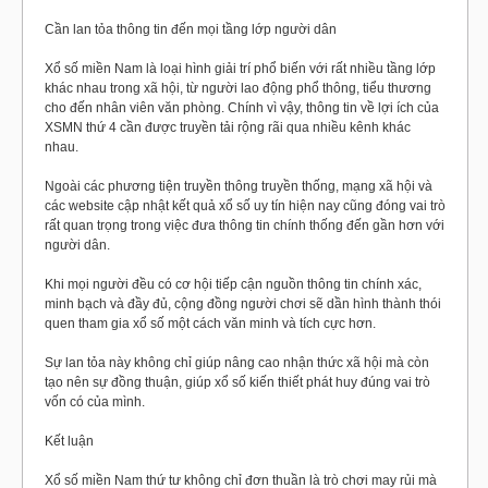
Cần lan tỏa thông tin đến mọi tầng lớp người dân
Xổ số miền Nam là loại hình giải trí phổ biến với rất nhiều tầng lớp
khác nhau trong xã hội, từ người lao động phổ thông, tiểu thương
cho đến nhân viên văn phòng. Chính vì vậy, thông tin về lợi ích của
XSMN thứ 4 cần được truyền tải rộng rãi qua nhiều kênh khác
nhau.
Ngoài các phương tiện truyền thông truyền thống, mạng xã hội và
các website cập nhật kết quả xổ số uy tín hiện nay cũng đóng vai trò
rất quan trọng trong việc đưa thông tin chính thống đến gần hơn với
người dân.
Khi mọi người đều có cơ hội tiếp cận nguồn thông tin chính xác,
minh bạch và đầy đủ, cộng đồng người chơi sẽ dần hình thành thói
quen tham gia xổ số một cách văn minh và tích cực hơn.
Sự lan tỏa này không chỉ giúp nâng cao nhận thức xã hội mà còn
tạo nên sự đồng thuận, giúp xổ số kiến thiết phát huy đúng vai trò
vốn có của mình.
Kết luận
Xổ số miền Nam thứ tư không chỉ đơn thuần là trò chơi may rủi mà