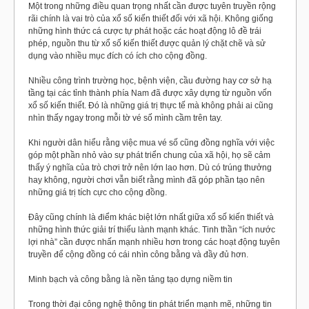
Một trong những điều quan trọng nhất cần được tuyên truyền rộng
rãi chính là vai trò của xổ số kiến thiết đối với xã hội. Không giống
những hình thức cá cược tự phát hoặc các hoạt động lô đề trái
phép, nguồn thu từ xổ số kiến thiết được quản lý chặt chẽ và sử
dụng vào nhiều mục đích có ích cho cộng đồng.
Nhiều công trình trường học, bệnh viện, cầu đường hay cơ sở hạ
tầng tại các tỉnh thành phía Nam đã được xây dựng từ nguồn vốn
xổ số kiến thiết. Đó là những giá trị thực tế mà không phải ai cũng
nhìn thấy ngay trong mỗi tờ vé số mình cầm trên tay.
Khi người dân hiểu rằng việc mua vé số cũng đồng nghĩa với việc
góp một phần nhỏ vào sự phát triển chung của xã hội, họ sẽ cảm
thấy ý nghĩa của trò chơi trở nên lớn lao hơn. Dù có trúng thưởng
hay không, người chơi vẫn biết rằng mình đã góp phần tạo nên
những giá trị tích cực cho cộng đồng.
Đây cũng chính là điểm khác biệt lớn nhất giữa xổ số kiến thiết và
những hình thức giải trí thiếu lành mạnh khác. Tinh thần “ích nước
lợi nhà” cần được nhấn mạnh nhiều hơn trong các hoạt động tuyên
truyền để cộng đồng có cái nhìn công bằng và đầy đủ hơn.
Minh bạch và công bằng là nền tảng tạo dựng niềm tin
Trong thời đại công nghệ thông tin phát triển mạnh mẽ, những tin