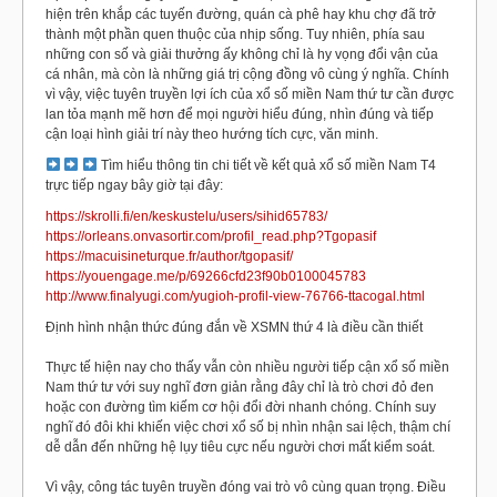
hiện trên khắp các tuyến đường, quán cà phê hay khu chợ đã trở
thành một phần quen thuộc của nhịp sống. Tuy nhiên, phía sau
những con số và giải thưởng ấy không chỉ là hy vọng đổi vận của
cá nhân, mà còn là những giá trị cộng đồng vô cùng ý nghĩa. Chính
vì vậy, việc tuyên truyền lợi ích của xổ số miền Nam thứ tư cần được
lan tỏa mạnh mẽ hơn để mọi người hiểu đúng, nhìn đúng và tiếp
cận loại hình giải trí này theo hướng tích cực, văn minh.
Tìm hiểu thông tin chi tiết về kết quả xổ số miền Nam T4
trực tiếp ngay bây giờ tại đây:
https://skrolli.fi/en/keskustelu/users/sihid65783/
https://orleans.onvasortir.com/profil_read.php?Tgopasif
https://macuisineturque.fr/author/tgopasif/
https://youengage.me/p/69266cfd23f90b0100045783
http://www.finalyugi.com/yugioh-profil-view-76766-ttacogal.html
Định hình nhận thức đúng đắn về XSMN thứ 4 là điều cần thiết
Thực tế hiện nay cho thấy vẫn còn nhiều người tiếp cận xổ số miền
Nam thứ tư với suy nghĩ đơn giản rằng đây chỉ là trò chơi đỏ đen
hoặc con đường tìm kiếm cơ hội đổi đời nhanh chóng. Chính suy
nghĩ đó đôi khi khiến việc chơi xổ số bị nhìn nhận sai lệch, thậm chí
dễ dẫn đến những hệ lụy tiêu cực nếu người chơi mất kiểm soát.
Vì vậy, công tác tuyên truyền đóng vai trò vô cùng quan trọng. Điều