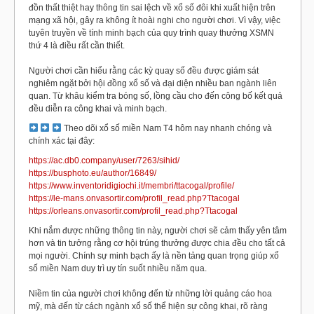
đồn thất thiệt hay thông tin sai lệch về xổ số đôi khi xuất hiện trên
mạng xã hội, gây ra không ít hoài nghi cho người chơi. Vì vậy, việc
tuyên truyền về tính minh bạch của quy trình quay thưởng XSMN
thứ 4 là điều rất cần thiết.
Người chơi cần hiểu rằng các kỳ quay số đều được giám sát
nghiêm ngặt bởi hội đồng xổ số và đại diện nhiều ban ngành liên
quan. Từ khâu kiểm tra bóng số, lồng cầu cho đến công bố kết quả
đều diễn ra công khai và minh bạch.
Theo dõi xổ số miền Nam T4 hôm nay nhanh chóng và
chính xác tại đây:
https://ac.db0.company/user/7263/sihid/
https://busphoto.eu/author/16849/
https://www.inventoridigiochi.it/membri/ttacogal/profile/
https://le-mans.onvasortir.com/profil_read.php?Ttacogal
https://orleans.onvasortir.com/profil_read.php?Ttacogal
Khi nắm được những thông tin này, người chơi sẽ cảm thấy yên tâm
hơn và tin tưởng rằng cơ hội trúng thưởng được chia đều cho tất cả
mọi người. Chính sự minh bạch ấy là nền tảng quan trọng giúp xổ
số miền Nam duy trì uy tín suốt nhiều năm qua.
Niềm tin của người chơi không đến từ những lời quảng cáo hoa
mỹ, mà đến từ cách ngành xổ số thể hiện sự công khai, rõ ràng