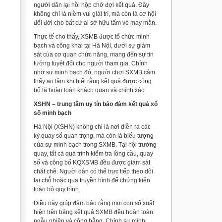
người dân lại hồi hộp chờ đợi kết quả. Đây
không chỉ là niềm vui giải trí, mà còn là cơ hội
đổi đời cho bất cứ ai sở hữu tấm vé may mắn.
Thực tế cho thấy, XSMB được tổ chức minh
bạch và công khai tại Hà Nội, dưới sự giám
sát của cơ quan chức năng, mang đến sự tin
tưởng tuyệt đối cho người tham gia. Chính
nhờ sự minh bạch đó, người chơi SXMB cảm
thấy an tâm khi biết rằng kết quả được công
bố là hoàn toàn khách quan và chính xác.
XSHN – trung tâm uy tín bảo đảm kết quả xổ
số minh bạch
Hà Nội (XSHN) không chỉ là nơi diễn ra các
kỳ quay số quan trọng, mà còn là biểu tượng
của sự minh bạch trong SXMB. Tại hội trường
quay, tất cả quá trình kiểm tra lồng cầu, quay
số và công bố KQXSMB đều được giám sát
chặt chẽ. Người dân có thể trực tiếp theo dõi
tại chỗ hoặc qua truyền hình để chứng kiến
toàn bộ quy trình.
Điều này giúp đảm bảo rằng mọi con số xuất
hiện trên bảng kết quả SXMB đều hoàn toàn
ngẫu nhiên và công bằng. Chính sự minh