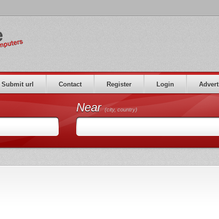
Submit url
Contact
Register
Login
Advert
Near
(city, country)