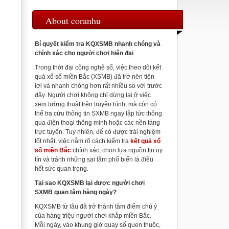
About coranhu
Bí quyết kiểm tra KQXSMB nhanh chóng và
chính xác cho người chơi hiện đại
Trong thời đại công nghệ số, việc theo dõi kết
quả xổ số miền Bắc (XSMB) đã trở nên tiện
lợi và nhanh chóng hơn rất nhiều so với trước
đây. Người chơi không chỉ dừng lại ở việc
xem tường thuật trên truyền hình, mà còn có
thể tra cứu thông tin SXMB ngay lập tức thông
qua điện thoại thông minh hoặc các nền tảng
trực tuyến. Tuy nhiên, để có được trải nghiệm
tốt nhất, việc nắm rõ cách kiểm tra
kết quả xổ
số miền Bắc
chính xác, chọn lựa nguồn tin uy
tín và tránh những sai lầm phổ biến là điều
hết sức quan trọng.
Tại sao KQXSMB lại được người chơi
SXMB quan tâm hàng ngày?
KQXSMB từ lâu đã trở thành tâm điểm chú ý
của hàng triệu người chơi khắp miền Bắc.
Mỗi ngày, vào khung giờ quay số quen thuộc,