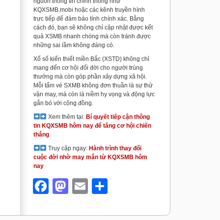
nguồn thông tin chính thống như
KQXSMB.mobi hoặc các kênh truyền hình
trực tiếp để đảm bảo tính chính xác. Bằng
cách đó, bạn sẽ không chỉ cập nhật được kết
quả XSMB nhanh chóng mà còn tránh được
những sai lầm không đáng có.
Xổ số kiến thiết miền Bắc (XSTD) không chỉ
mang đến cơ hội đổi đời cho người trúng
thưởng mà còn góp phần xây dựng xã hội.
Mỗi tấm vé SXMB không đơn thuần là sự thử
vận may, mà còn là niềm hy vọng và động lực
gắn bó với cộng đồng.
Xem thêm tại:
Bí quyết tiếp cận thông
tin KQXSMB hôm nay để tăng cơ hội chiến
thắng
Truy cập ngay:
Hành trình thay đổi
cuộc đời nhờ may mắn từ KQXSMB hôm
nay
Facebook
Mastodon
Email
Share