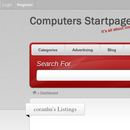
Login
Register
Categories
Advertising
Blog
Search For
»
Dashboard
coranhu's Listings