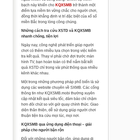
bạch này khiến cho
KQXSMB
trở thành một
điểm tựa niềm tin vững chắc cho người chơi,
đồng thời khẳng định vị trí đặc biệt của xổ số
miền Bắc trong lòng công chúng.
Những cách tra cứu XSTD và KQXSMB
nhanh chóng, tiện lợi
Ngày nay, công nghệ phát triển giúp người
chơi có thêm nhiều lựa chọn trong việc kiểm
tra kết quả. Thay vì phải chờ đợi trước màn
hình TV, bạn hoàn toàn có thể nắm bắt kết
quả XSTD chỉ trong vài phút thông qua nhiều
kênh khác nhau.
Một trong những phương pháp phổ biến là sử
dụng các website chuyên về SXMB. Các cổng
thông tin như KQXSMB.mobi thường xuyên
cập nhật kết quả siêu tốc, đảm bảo chỉ chậm
hơn đôi chút so với giờ quay chính thức. Giao
diện thân thiện, dễ sử dụng giúp người chơi
thuận tiện tra cứu mọi lúc, mọi nơi.
KQXSMB qua ứng dụng điện thoại – giải
pháp cho người bận rộn
Đối với những người bận rộn, ứng dụng di