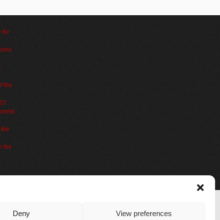
 for
tions
:
f the
023
binets
 the
h the
Deny
View preferences