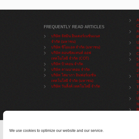
A
C
FREQUENTLY READ ARTICLES
A
บริษัท จัสมิน อินเตอร์เนชั่นแนล
P
จำกัด (มหาชน)
U
บริษัท ซีโอแอล จำกัด (มหาชน)
M
บริษัท คอนซัลแทนท์ ออฟ
C
เทคโนโลยี จำกัด (COT)
5
บริษัท บิวคอน จำกัด
E
บริษัท ลานนาคอม จำกัด
2
บริษัท โสมาภา อินฟอร์เมชั่น
T
เทคโนโลยี จำกัด (มหาชน)
S
บริษัท วันลิ้งค์ เทคโนโลยี่ จำกัด
T
2
U
I
B
We use cookies to optimize our website and our service.