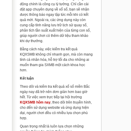
động chính là công cụ lý tưởng. Chỉ cần cài
đặt app chuyên dụng về xổ số, bạn sẽ nhận
được thông báo ngay lập tức mỗi khi có kết
quả mới. Ngoài ra, các ứng dụng này còn
cung cấp tính năng lưu trữ lịch sử quay số,
phân tích tần suất xuất hiện của từng con số,
giúp người chơi có thêm dữ liệu tham khảo
khi dự thưởng.
Bằng cách này, việc kiểm tra kết quả
KQXSMB không chỉ nhanh gọn, mà còn mang
tính cá nhân hóa, hỗ trợ tối đa cho những ai
muốn tham gia SXMB một cách khoa học
hơn.
Kết luận
Theo dõi và kiểm tra kết quả xổ số miền Bắc
ngày nay đã trở nên đơn giản hơn bao giờ
hết. Từ việc xem trực tiếp tại hội trường
KQXSMB hôm nay
, theo dõi trên truyền hình,
cho đến sử dụng website và ứng dụng hiện
đại, người chơi đều có nhiều lựa chọn phù
hợp.
Quan trọng nhất là luôn lựa chọn những