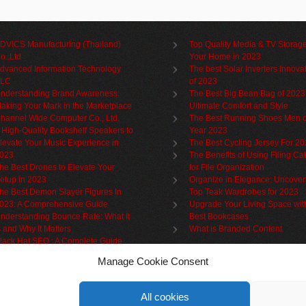
DVICS Manufacturing (Thailand)
Top Quality Media & TV Storage
o.,Ltd
Your Home in 2023
dvanced Information Technology
The best Solar Inverters Innova
LC
of 2023
nderstanding Brand Awareness:
The Best Big Bean Bag of 2023
aking Your Mark in the Marketplace
Ultimate Comfort and Style
hannel Wide Computer Co., Ltd.
The Best Running Shoes Men o
 High-Quality Bookshelf Speakers to
Year 2023
levate Your Music Experience in
The Best Cycling Jersey For 2
023
The Benefits of Using Filing Ca
he Best Drones to Elevate Your
for File Organization
etup in 2023
Organize in Elegance: Uncover
he Best Demon Slayer Figures In
Top Teak Wardrobes for 2023
023: A Comprehensive Guide
Upgrade Your Living Space wit
nderstanding Bounce Rate: What It
Best Bookcases
s and Why It Matters
What is Branded Content
lack Hat SEO : A Complete Guide
Manage Cookie Consent
Partner links
Cookie policy
All cookies